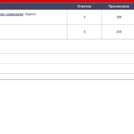
Ответов
Просмотров
знес-социология
Кирилл
0
396
6
205