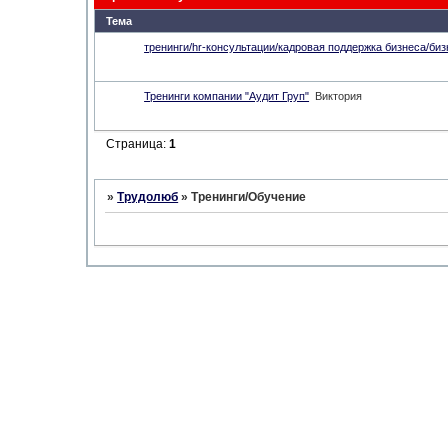
Тема
тренинги/hr-консультации/кадровая поддержка бизнеса/би
Тренинги компании "Аудит Груп"
Виктория
Страница:
1
»
Трудолюб
»
Тренинги/Обучение