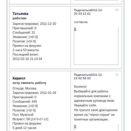
10
Поделиться
2011-12-
Татьянка
20 23:12:41
работаю
согласна
Зарегистрирован
: 2011-12-20
Приглашений:
0
0
Сообщений:
31
Уважение:
[+0/-0]
Позитив:
[+0/-0]
Провел на форуме:
2 часа 53 минуты
Последний визит:
2012-02-16 21:14:34
11
Поделиться
2011-12-
Кирилл
23 02:58:33
хочу сменить работу
Коллеги!
Откуда:
Москва
Выбирайте для работы
Зарегистрирован
: 2011-01-28
нормальные компании с
Приглашений:
0
адекватным руководством.
Сообщений:
445
Уважайте себя.
Уважение:
[+0/-0]
Не тратьте своё драгоценное
Позитив:
[+0/-0]
Пол:
Мужской
время на "чёрно-серые" не
Возраст:
56
[1970-07-12]
понятные организации.
Провел на форуме:
0
5 дней 12 часов