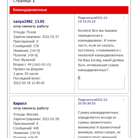
Страница:
1
Командировочные
1
Поделиться
2011-12-
sanya1982_13.05
19 23:24:19
хочу сменить работу
Коллеги! Все мы бываем
Откуда:
Псков
периодически в
Зарегистрирован
: 2011-01-27
командировках. И очень
Приглашений:
0
часто, если не сказать,
Сообщений:
278
постоянно, сталкиваемся с
Уважение:
[+0/-0]
нехваткой командировочных.
Позитив:
[+0/-0]
Пол:
Мужской
На Ваш взгляд, какой должна
Возраст:
44
[1982-05-13]
быть оптимальная сумма
Провел на форуме:
командировочных?
1 день 19 часов
0
Последний визит:
2012-03-18 12:46:43
2
Поделиться
2011-12-
Кирилл
20 00:30:53
хочу сменить работу
Сумма командировочных
Откуда:
Москва
определяется исходя из
Зарегистрирован
: 2011-01-28
суммы прожиточного
Приглашений:
0
минимума! А прожиточный
Сообщений:
445
минимум, мягко говоря, не
Уважение:
[+0/-0]
соответствует реальной
Позитив:
[+0/-0]