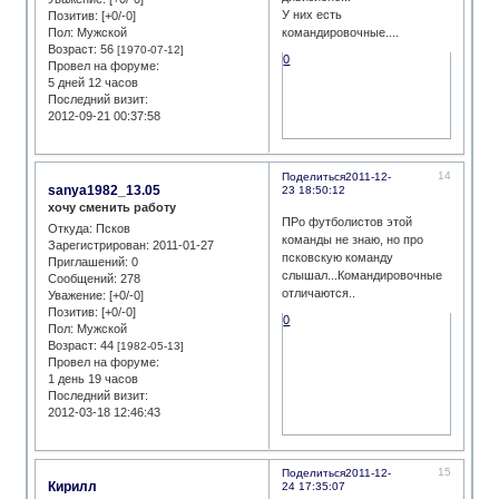
У них есть
Позитив:
[+0/-0]
Пол:
Мужской
командировочные....
Возраст:
56
[1970-07-12]
0
Провел на форуме:
5 дней 12 часов
Последний визит:
2012-09-21 00:37:58
14
Поделиться
2011-12-
sanya1982_13.05
23 18:50:12
хочу сменить работу
ПРо футболистов этой
Откуда:
Псков
команды не знаю, но про
Зарегистрирован
: 2011-01-27
псковскую команду
Приглашений:
0
слышал...Командировочные
Сообщений:
278
отличаются..
Уважение:
[+0/-0]
Позитив:
[+0/-0]
0
Пол:
Мужской
Возраст:
44
[1982-05-13]
Провел на форуме:
1 день 19 часов
Последний визит:
2012-03-18 12:46:43
15
Поделиться
2011-12-
Кирилл
24 17:35:07