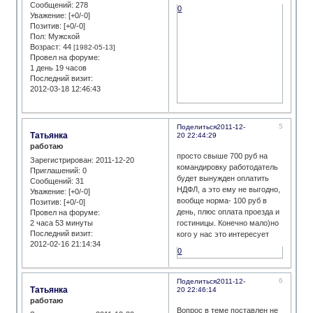
Сообщений:
278
0
Уважение:
[+0/-0]
Позитив:
[+0/-0]
Пол:
Мужской
Возраст:
44
[1982-05-13]
Провел на форуме:
1 день 19 часов
Последний визит:
2012-03-18 12:46:43
5
Поделиться
2011-12-
Татьянка
20 22:44:29
работаю
просто свыше 700 руб на
Зарегистрирован
: 2011-12-20
командировку работодатель
Приглашений:
0
будет вынужден оплатить
Сообщений:
31
НДФЛ, а это ему не выгодно,
Уважение:
[+0/-0]
вообще норма- 100 руб в
Позитив:
[+0/-0]
день, плюс оплата проезда и
Провел на форуме:
2 часа 53 минуты
гостиницы. Конечно мало)но
Последний визит:
кого у нас это интересует
2012-02-16 21:14:34
0
6
Поделиться
2011-12-
Татьянка
20 22:46:14
работаю
Вопрос в теме поставлен не