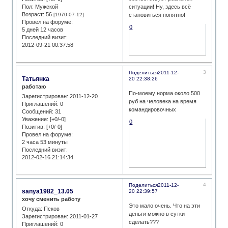
Пол:
Мужской
ситуации! Ну, здесь всё
Возраст:
56
[1970-07-12]
становиться понятно!
Провел на форуме:
0
5 дней 12 часов
Последний визит:
2012-09-21 00:37:58
3
Поделиться
2011-12-
Татьянка
20 22:38:26
работаю
По-моему норма около 500
Зарегистрирован
: 2011-12-20
руб на человека на время
Приглашений:
0
командировочных
Сообщений:
31
Уважение:
[+0/-0]
0
Позитив:
[+0/-0]
Провел на форуме:
2 часа 53 минуты
Последний визит:
2012-02-16 21:14:34
4
Поделиться
2011-12-
sanya1982_13.05
20 22:39:57
хочу сменить работу
Это мало очень. Что на эти
Откуда:
Псков
деньги можно в сутки
Зарегистрирован
: 2011-01-27
сделать???
Приглашений:
0