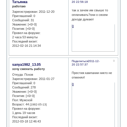
Татьянка
20 22:56:18
работаю
так а зачем им свыше то
Зарегистрирован
: 2011-12-20
оплачивать?они о своем
Приглашений:
0
доходе думают
Сообщений:
31
Уважение:
[+0/-0]
0
Позитив:
[+0/-0]
Провел на форуме:
2 часа 53 минуты
Последний визит:
2012-02-16 21:14:34
9
Поделиться
2011-12-
sanya1982_13.05
20 22:57:37
хочу сменить работу
Престиж кампании никто не
Откуда:
Псков
отменял!
Зарегистрирован
: 2011-01-27
Приглашений:
0
0
Сообщений:
278
Уважение:
[+0/-0]
Позитив:
[+0/-0]
Пол:
Мужской
Возраст:
44
[1982-05-13]
Провел на форуме:
1 день 19 часов
Последний визит:
2012-03-18 12:46:43