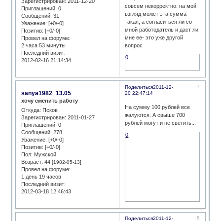
Зарегистрирован
: 2011-12-20
совсем некорректно. на мой
Приглашений:
0
взгляд может эта сумма
Сообщений:
31
такая, а согласиться ли со
Уважение:
[+0/-0]
мной работодатель и даст ли
Позитив:
[+0/-0]
мне ее- это уже другой
Провел на форуме:
2 часа 53 минуты
вопрос
Последний визит:
0
2012-02-16 21:14:34
7
Поделиться
2011-12-
sanya1982_13.05
20 22:47:14
хочу сменить работу
На сумму 100 рублей все
Откуда:
Псков
жалуются. А свыше 700
Зарегистрирован
: 2011-01-27
рублей могут и не светить...
Приглашений:
0
Сообщений:
278
0
Уважение:
[+0/-0]
Позитив:
[+0/-0]
Пол:
Мужской
Возраст:
44
[1982-05-13]
Провел на форуме:
1 день 19 часов
Последний визит:
2012-03-18 12:46:43
8
Поделиться
2011-12-