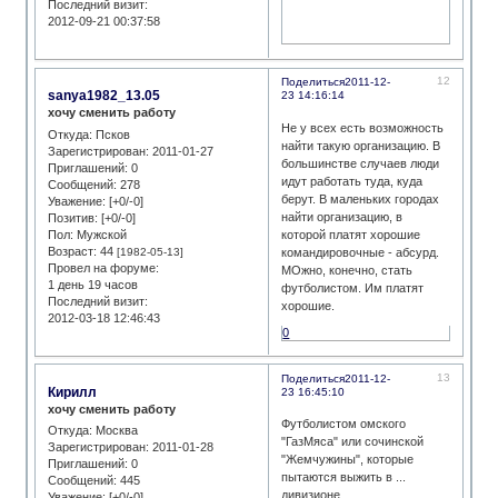
Последний визит:
2012-09-21 00:37:58
12
Поделиться
2011-12-
sanya1982_13.05
23 14:16:14
хочу сменить работу
Не у всех есть возможность
Откуда:
Псков
найти такую организацию. В
Зарегистрирован
: 2011-01-27
большинстве случаев люди
Приглашений:
0
идут работать туда, куда
Сообщений:
278
берут. В маленьких городах
Уважение:
[+0/-0]
найти организацию, в
Позитив:
[+0/-0]
Пол:
Мужской
которой платят хорошие
Возраст:
44
[1982-05-13]
командировочные - абсурд.
Провел на форуме:
МОжно, конечно, стать
1 день 19 часов
футболистом. Им платят
Последний визит:
хорошие.
2012-03-18 12:46:43
0
13
Поделиться
2011-12-
Кирилл
23 16:45:10
хочу сменить работу
Футболистом омского
Откуда:
Москва
"ГазМяса" или сочинской
Зарегистрирован
: 2011-01-28
"Жемчужины", которые
Приглашений:
0
пытаются выжить в ...
Сообщений:
445
дивизионе...
Уважение:
[+0/-0]